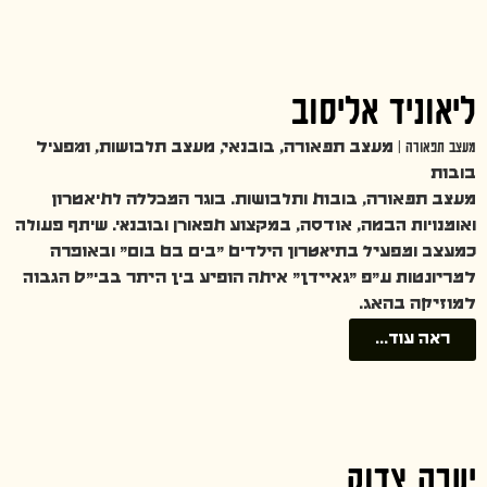
ליאוניד אליסוב
מעצב תפאורה |
מעצב תפאורה, בובנאי, מעצב תלבושות, ומפעיל
בובות
מעצב תפאורה, בובות ותלבושות. בוגר המכללה לתיאטרון
ואומנויות הבמה, אודסה, במקצוע תפאורן ובובנאי. שיתף פעולה
כמעצב ומפעיל בתיאטרון הילדים ״בים בם בום״ ובאופרה
למריונטות ע״פ ״גאיידן״ איתה הופיע בין היתר בבי״ס הגבוה
למוזיקה בהאג.
ראה עוד...
יערה צדוק