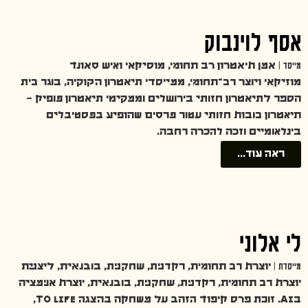
אסף לוינבוק
מייסד |
אמן תיאטרון רב תחומי, מוסיקאי ואיש סאונד
מוזיקאי ויוצר רב־תחומי, ממייסדי תיאטרון הקוקיה, בוגר בית
הספר לתיאטרון חזותי בירושלים וממקימי תיאטרון פופיק –
תיאטרון בובות חזותי עטור פרסים שהופיע בפסטיבלים
בינלאומיים וזכה להכרה רחבה.
ראה עוד...
לי אלוני
מייסדת |
יוצרת רב תחומית, רקדנית, שחקנית, בובנאית, ליצנית
יוצרת רב תחומית, רקדנית, שחקנית, בובנאית, יוצרת אנימציה
בAI. זוכת פרס קיפוד הזהב על משחקה בהצגה TO LIFE,