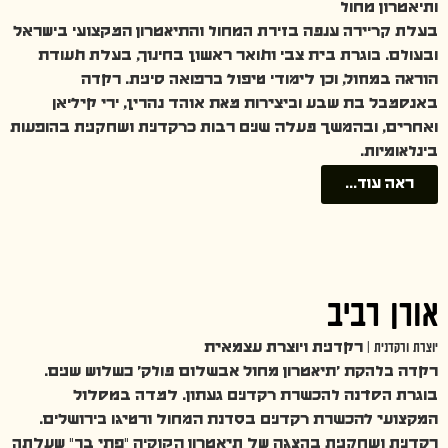
ותיאטרון מחול
בעלת קריירה ענפה בזירת המחול והתיאטרון המקצועי בישראל
ובעולם. בוגרת בית צבי ותואר ראשון בחינוך, בעלת תעודת
הוראה במחול, וכן לימודי טיפול ברפואה סינית. רקדה
באנסמבל בת שבע וביצירות מאת אוהד נהרין, ירי קיליאן
ואחרים, ובהמשך פעלה שנים רבות כרקדנית ושחקנית בהופעות
בינלאומיות.
ראה עוד...
אורן רביב
יוצרת ורקדנית |
רקדנית ויוצרת עצמאית
רקדה בלהקת 'תיאטרון מחול אבשלום פולק' כשלוש שנים.
בוגרת הסדנה להכשרת רקדנים געתון. למדה במסלול
המקצועי להכשרת רקדנים בסדנת המחול ורטיגו בירושלים.
רקדנית ושחקנית בהצגה של תיאטרון הקוקיה "פתי בר" שעלתה