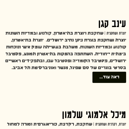
עינב קגן
יוצרת ושחקנית |
שחקנית ויוצרת בתיאטרון, קולנוע ובמדיות השונות
יוצרת ושחקנית בוגרת ניסן נתיב ירושלים. יוצרת בתיאטרון,
קולנוע ובמדיות השונות. משלבת בעשייתה עומק אישי ונוכחות
בימתית ייחודית. השתתפה בהפקות בתיאטרון תמונע, פסטיבל
ירושלים, פסטיבל הקומדיה ופסטיבל עכו, ובתפקידים ראשיים
בסרטי בוגרים של סם שפיגל, מנשר ואוניברסיטת תל אביב.
ראה עוד...
מיכל אלמוגי שלמון
יוצרת, רקדנית ושחקנית |
שחקנית, רקדנית, כוריאוגרפית ומורה למחול