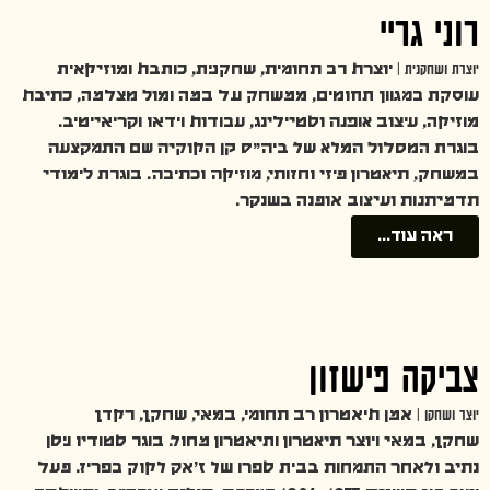
רוני גריי
יוצרת ושחקנית |
יוצרת רב תחומית, שחקנית, כותבת ומוזיקאית
עוסקת במגוון תחומים, ממשחק על במה ומול מצלמה, כתיבת
מוזיקה, עיצוב אופנה וסטיילינג, עבודות וידאו וקריאייטיב.
בוגרת המסלול המלא של ביה״ס קן הקוקיה שם התמקצעה
במשחק, תיאטרון פיזי וחזותי, מוזיקה וכתיבה. בוגרת לימודי
תדמיתנות ועיצוב אופנה בשנקר.
ראה עוד...
צביקה פישזון
יוצר ושחקן |
אמן תיאטרון רב תחומי, במאי, שחקן, רקדן
שחקן, במאי ויוצר תיאטרון ותיאטרון מחול. בוגר סטודיו ניסן
נתיב ולאחר התמחות בבית ספרו של ז’אק לקוק בפריז. פעל