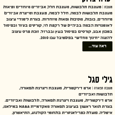
מעצבת |
מעצבת תלבושות, מעצבת חלל, אביזרים מיוחדים ופיאות
מעצבת תלבושות לבמה, חלל לבמה, מעצבת ומייצרת אביזרים
מיוחדים, בובות, מסיכות ופאות מיוחדות. בוגרת לימודי עיצוב
לאומנויות הבמה בביה״ס של רקפת לוי, קורסים בציור ובפיסול
במכון אבני, קורסים בפיסול בעץ ובברזל. זוכת פרס עיצוב
להצגה ״חינוך מחדש״ בפסטיבל עכו 2010.
ראה עוד...
גילי סגל
מעצבת תפאורה |
ארט דירקטורית, מעצבת ויצרנית תפאורה,
תלבושות ואביזרים
ארט דירקטורית, מעצבת ויצרנית תפאורה, תלבושות ואביזרים.
בוגרת תואר ראשון בעיצוב תפאורה מאקדמיית NABA במילאנו,
איטליה. פועלת כפרילאנסרית בתחומי הקולנוע, התיאטרון,