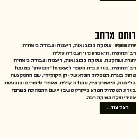
רותם מרחב
יוצרת ושחקנית |
עוסקת בבובנאות, ליצנות ועבודה בימתית
רב־תחומית, תיאטרון פיזי ועבודה קולית
יוצרת ושחקנית, עוסקת בבובנאות, ליצנות ועבודה בימתית
רב־תחומית. בוגרת בית הספר לאמנויות “הבוסתן” במגמת
מחול. בוגרת המסלול המלא של “קן הקוקיה”, שם התמקצעה
בליצנות, תיאטרון פיזי, עבודה קולית, מספרי סיפורים ובובנאות.
בוגרת המסלול המלא ב״קרקס שבזי״ שם התמחתה בטרפז
אווירי ואקרובטיקה רכה.
ראה עוד...