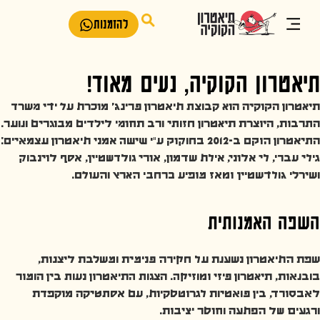
להזמנות
תיאטרון הקוקיה, נעים מאוד!
תיאטרון הקוקיה הוא קבוצת תיאטרון פרינג' מוכרת על ידי משרד
התרבות, היוצרת תיאטרון חזותי ורב תחומי לילדים מבוגרים ונוער.
התיאטרון הוקם ב-2012 בחוקוק ע"י שישה אמני תיאטרון עצמאיים:
גילי עברי, לי אלוני, אילת שדמון, אורי גולדשטיין, אסף לוינבוק
ושירלי גולדשטיין ומאז מופיע ברחבי הארץ והעולם.
השפה האמנותית
שפת התיאטרון נשענת על חקירה פנימית ומשלבת ליצנות,
בובנאות, תיאטרון פיזי ומוזיקה. הצגות התיאטרון נעות בין הומור
לאבסורד, בין פואטיות לגרוטסקיות, עם אסתטיקה מוקפדת
ורגעים של הפתעה וחוסר יציבות.