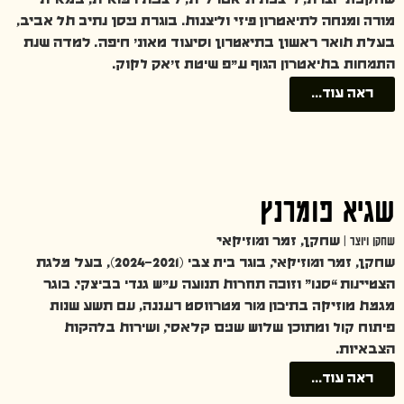
שחקנית יוצרת, ליצנית תיאטרלית, ליצנית רפואית, במאית
מורה ומנחה לתיאטרון פיזי וליצנות. בוגרת ניסן נתיב תל אביב,
בעלת תואר ראשון בתיאטרון וסיעוד מאונ׳ חיפה. למדה שנת
התמחות בתיאטרון הגוף ע״פ שיטת ז׳אק לקוק.
ראה עוד...
שגיא פומרנץ
שחקן ויוצר |
שחקן, זמר ומוזיקאי
שחקן, זמר ומוזיקאי, בוגר בית צבי (2021–2024), בעל מלגת
הצטיינות “סנו” וזוכה תחרות תנועה ע״ש גנדי בביצקי. בוגר
מגמת מוזיקה בתיכון מור מטרווסט רעננה, עם תשע שנות
פיתוח קול ומתוכן שלוש שנים קלאסי, ושירות בלהקות
הצבאיות.
ראה עוד...