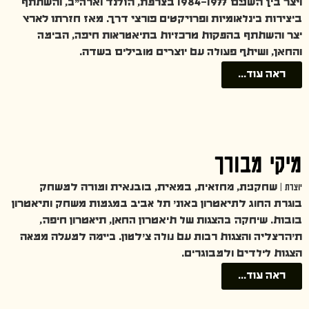
ויצר בין השנים 1977–1984 בצרפת, הולנד וארה״ב, והשתתף
ביצירות בינלאומיות ופרויקטים פורצי דרך. מאז חזרתו לארץ
יצר והשתתף בהפקות מרכזיות בתיאטראות חיפה, הבימה
והחאן, ושיתף פעולה עם יוצרים מובילים בשדה.
ראה עוד...
מיקי מבורך
יוצרת |
שחקנית, מחזאית, במאית, בובנאית ומורה למשחק
בוגרת החוג לתיאטרון באונ׳ תל אביב במגמות משחק ותיאטרון
בובות. שיחקה בהצגות של תיאטרון החאן, תיאטרון חיפה,
ת׳הרצליה והצגות רבות עם נולה צ׳לטון. ביימה למעלה ממאה
הצגות לילדים ולמבוגרים.
ראה עוד...