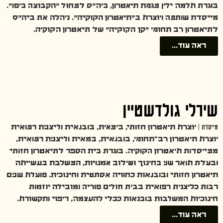
בוגרת תלמה ילין מגמת תיאטרון, ביה״ס למחול ״הקבוצה ביפו״.
מייסדת שותפה ויוצרת ב״תיאטרון הקוקיה״. ניהלה את ביה״ס
לתיאטרון רב תחומי ״קן הקוקיה״ של תיאטרון הקוקיה.
ראה עוד...
שירלי גולדשטיין
מייסדת |
יוצרת תיאטרון חזותי, בימאית, בובנאית וליצנית רפואית
יוצרת תיאטרון רב־תחומי, בובנאית, במאית וליצנית רפואית,
ממייסדות תיאטרון הקוקיה. בוגרת בית הספר לתיאטרון חזותי
ובעלת תואר שני בחינוך ושילוב אמנויות, המשלבת בעשייתה
תיאטרון חזותי ובובנאות כחוויה אסתטית וחינוכית. פועלת שנים
רבות כליצנית רפואית בבית חולים פוריה ומובילה יוזמות
חינוכיות המשלבות בובנאות ככלי להעצמה, ריפוי ותקשורת.
ראה עוד...