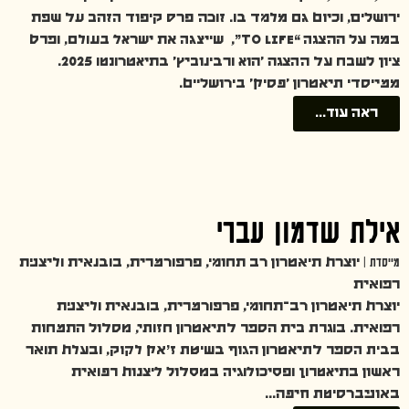
ירושלים, וכיום גם מלמד בו. זוכה פרס קיפוד הזהב על שפת
במה על ההצגה “To Life”, שייצגה את ישראל בעולם, ופרס
ציון לשבח על ההצגה 'הוא ורבינוביץ' בתיאטרונטו 2025.
ממייסדי תיאטרון 'פסיק' בירושליים.
ראה עוד...
אילת שדמון עברי
מייסדת |
יוצרת תיאטרון רב תחומי, פרפורמרית, בובנאית וליצנית
רפואית
יוצרת תיאטרון רב־תחומי, פרפורמרית, בובנאית וליצנית
רפואית. בוגרת בית הספר לתיאטרון חזותי, מסלול התמחות
בבית הספר לתיאטרון הגוף בשיטת ז’אק לקוק, ובעלת תואר
ראשון בתיאטרון ופסיכולוגיה במסלול ליצנות רפואית
באוניברסיטת חיפה…