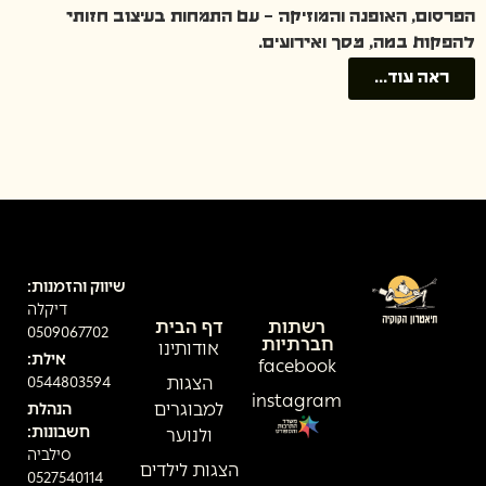
הפרסום, האופנה והמוזיקה – עם התמחות בעיצוב חזותי
להפקות במה, מסך ואירועים.
ראה עוד...
שיווק והזמנות:
דיקלה
רשתות
דף הבית
0509067702
חברתיות
אודותינו
אילת:
facebook
הצגות
0544803594
instagram
למבוגרים
הנהלת
חשבונות:
ולנוער
סילביה
הצגות לילדים
0527540114