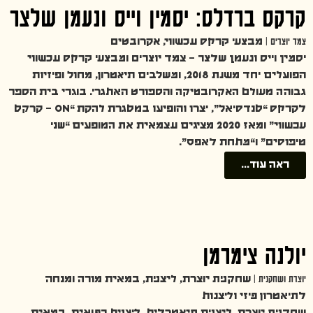
קרקס ברדלס: יסמין וייס ונעמן שלצר
צמד יוצרים |
מבצעי קרקס עכשווי, אקרובטים
יסמין וייס ונעמן שלצר – צמד יוצרים ומבצעי קרקס עכשווי
הפועלים יחד משנת 2018, ומשלבים תיאטרון, מחול ופיזיות
גבוהה מעולם האקרובטיקה והספורט האתגרי. בוגרי בית הספר
לקרקס “סנדסיאל”, יצרו והופיעו במסגרת להקת “ON – קרקס
עכשווי” ומאז 2020 מציגים עצמאית את המופעים “שני
טיפוסים” ו“מתחת לאפס”.
ראה עוד...
יולנה צימרמן
יוצרת ושחקנית |
שחקנית יוצרת, ליצנית, במאית מורה ומנחה
לתיאטרון פיזי וליצנות