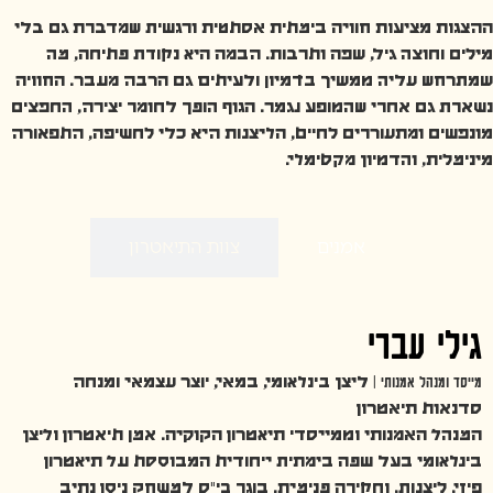
ההצגות מציעות חוויה בימתית אסתטית ורגשית שמדברת גם בלי
מילים וחוצה גיל, שפה ותרבות. הבמה היא נקודת פתיחה, מה
שמתרחש עליה ממשיך בדמיון ולעיתים גם הרבה מעבר. החוויה
נשארת גם אחרי שהמופע נגמר. הגוף הופך לחומר יצירה, החפצים
מונפשים ומתעוררים לחיים, הליצנות היא כלי לחשיפה, התפאורה
מינימלית, והדמיון מקסימלי.
אמנים
צוות התיאטרון
גילי עברי
מייסד ומנהל אמנותי |
ליצן בינלאומי, במאי, יוצר עצמאי ומנחה
סדנאות תיאטרון
המנהל האמנותי וממייסדי תיאטרון הקוקיה. אמן תיאטרון וליצן
בינלאומי בעל שפה בימתית ייחודית המבוססת על תיאטרון
פיזי, ליצנות, וחקירה פנימית. בוגר בי"ס למשחק ניסן נתיב