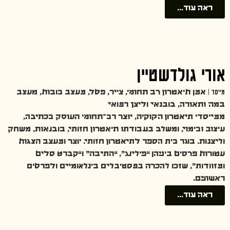
ראה עוד...
אורי גולדשטיין
מייסד |
אמן תיאטרון רב תחומי, צייר, פסל, מעצב בובות, מעצב
במה ותאורה, בובנאי וליצן רפואי
ממייסדי תיאטרון הקוקיה, יוצר רב־תחומי העוסק בכתיבה,
עיצוב ובימוי, ומשלב בעבודתו תיאטרון חזותי, בובנאות, משחק
וליצנות. בוגר בית הספר לתיאטרון חזותי. יוצר ומעצב הצגות
עטורות פרסים ביניהן “פילינג”, “התיבה” ו“קברט סלים
ומזוודות”, שזכו להכרה בפסטיבלים בינלאומיים ולפרסים
ראשונים.
ראה עוד...