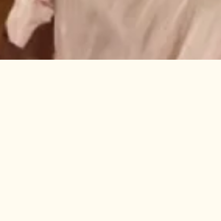
רט סלים ומזוודו
מפגש עם דמויות ייחודיות, אנושיו